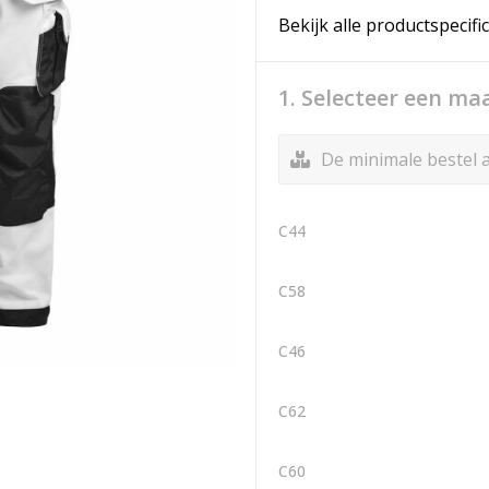
Bekijk alle productspecifi
1. Selecteer een ma
De minimale bestel a
C44
C58
C46
C62
C60