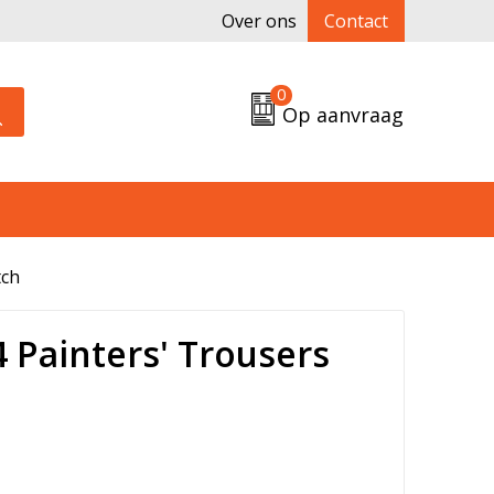
Over ons
Contact
0
Op aanvraag
tch
 Painters' Trousers
h