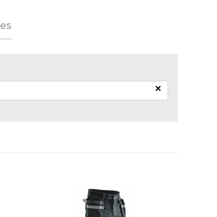
ies
×