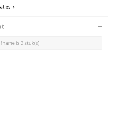
caties
at
fname is 2 stuk(s)