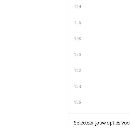
124
146
148
150
152
154
156
Selecteer jouw opties voo