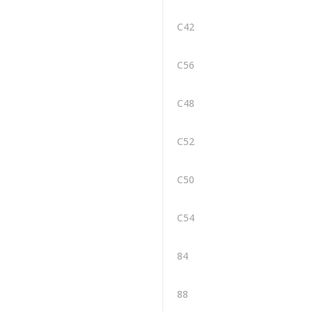
C42
C56
C48
C52
C50
C54
84
88