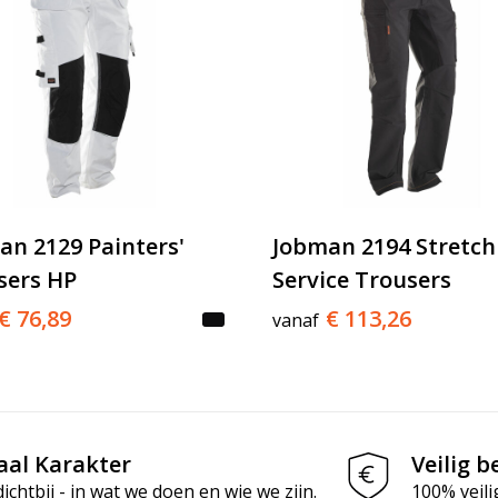
an 2129 Painters'
Jobman 2194 Stretch
sers HP
Service Trousers
€ 76,89
€ 113,26
vanaf
aal Karakter
Veilig b
chtbij - in wat we doen en wie we zijn.
100% veili