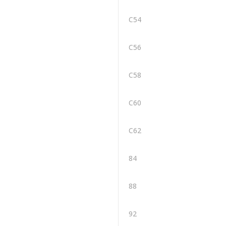
C54
C56
C58
C60
C62
84
88
92