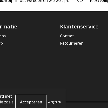
chtbij - in wat we doen en wie we zijn.
100% veili
ormatie
Klantenservice
ons
Contact
rp
Retourneren
ord met
e zoals
Weigeren