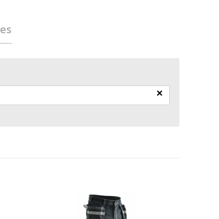
ies
×