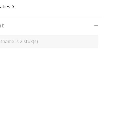
caties
at
fname is 2 stuk(s)