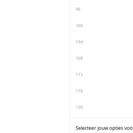
96
100
104
108
112
116
120
Selecteer jouw opties voo