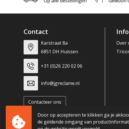
Op alle bestellingen
Gewoon di
Contact
Inf
Karstraat 8a
Over 
6851 DH Huissen
Trico
+31 (0)26 220 02 06
info@jgreclame.nl
Contacteer ons
Door op accepteren te klikken ga je akko
de geldende omgang van productinformati
op de website wordt vermeld.