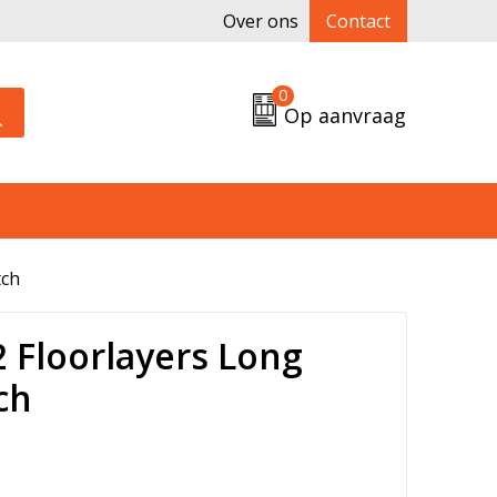
Over ons
Contact
0
Op aanvraag
tch
 Floorlayers Long
ch