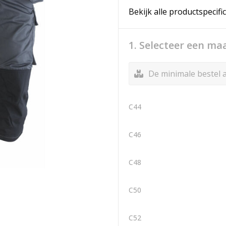
Bekijk alle productspecifi
1. Selecteer een ma
De minimale bestel a
C44
C46
C48
C50
C52