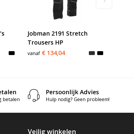
's
Jobman 2191 Stretch
Trousers HP
€ 134,04
vanaf
etalen
Persoonlijk Advies
g betalen
Hulp nodig? Geen probleem!
Veilig winkelen