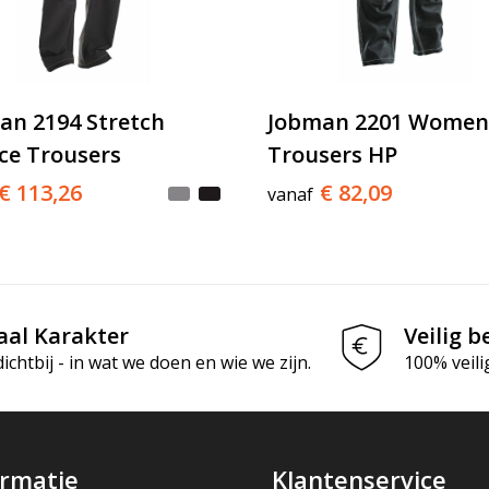
an 2194 Stretch
Jobman 2201 Women
ice Trousers
Trousers HP
€ 113,26
€ 82,09
vanaf
aal Karakter
Veilig b
chtbij - in wat we doen en wie we zijn.
100% veili
ormatie
Klantenservice