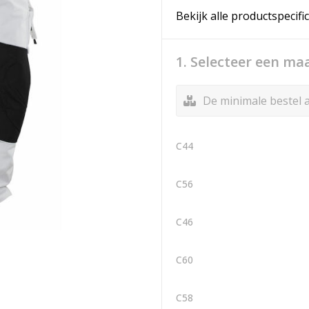
Bekijk alle productspecifi
1. Selecteer een ma
De minimale bestel a
C44
C56
C46
C60
C58