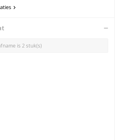
caties
at
fname is 2 stuk(s)