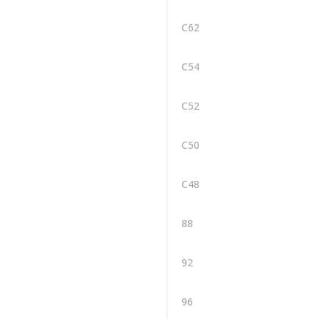
C62
C54
C52
C50
C48
88
92
96