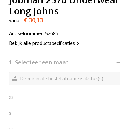
T-Shirts
Long Johns
Veiligheidsvesten en Veiligheidshesjes
€ 30,13
vanaf
Vesten
Artikelnummer:
52686
Bekijk alle productspecificaties
Werkkleding sets
Gehoorbescherming
1. Selecteer een maat
De minimale bestel afname is 4 stuk(s)
XS
S