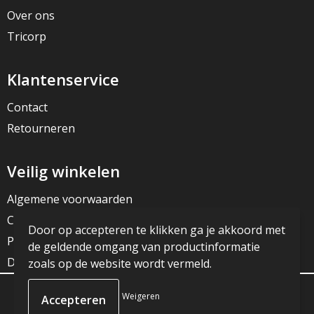
Over ons
Tricorp
Klantenservice
Contact
Retourneren
Veilig winkelen
Algemene voorwaarden
Cookieverklaring
Door op accepteren te klikken ga je akkoord met
Privacyverklaring
de geldende omgang van productinformatie
Disclaimer
zoals op de website wordt vermeld.
Weigeren
© Copyright JG Reclame 2023