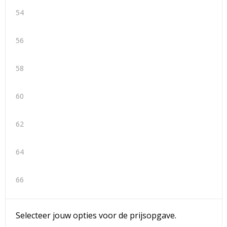
54
56
58
60
62
64
66
Selecteer jouw opties voor de prijsopgave.