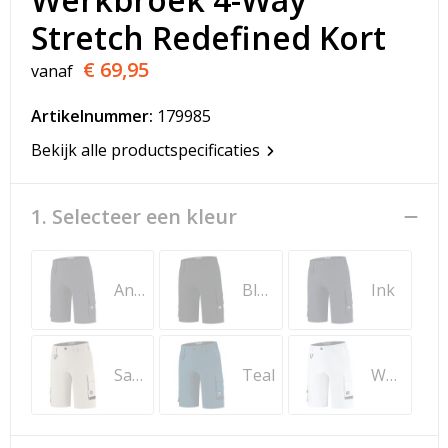
T-Shirts
Stretch Redefined Kort
Veiligheidsvesten en Veiligheidshesjes
€ 69,95
vanaf
Vesten
Artikelnummer:
179985
Bekijk alle productspecificaties
Werkkleding sets
Gehoorbescherming
1. Selecteer een kleur
Anthracite
Black
Ink
Sand
Teal
White