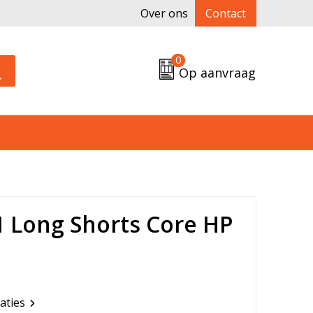
Over ons
Contact
0
Op aanvraag
 Long Shorts Core HP
caties