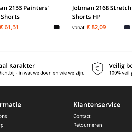
an 2133 Painters'
Jobman 2168 Stretch
 Shorts
Shorts HP
€ 61,31
€ 82,09
vanaf
aal Karakter
Veilig b
chtbij - in wat we doen en wie we zijn.
100% veili
ormatie
Klantenservice
ons
Contact
rp
Retourneren