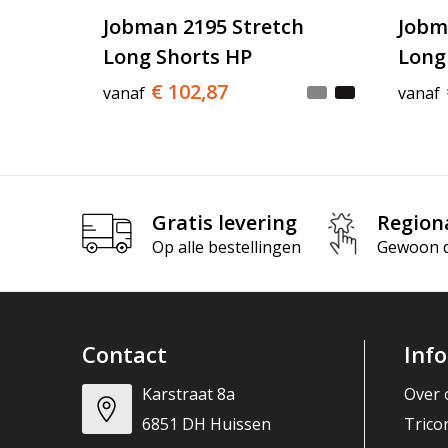
Jobman 2195 Stretch
Jobm
Long Shorts HP
Long
€ 102,87
vanaf
vanaf
Gratis levering
Region
Op alle bestellingen
Gewoon di
Contact
Inf
Karstraat 8a
Over 
6851 DH Huissen
Trico