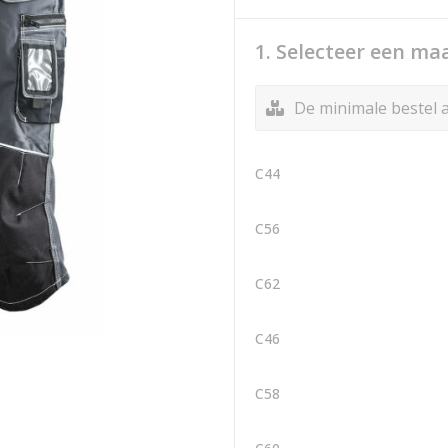
1. Selecteer een ma
De minimale bestel a
C44
C56
C62
C46
C58