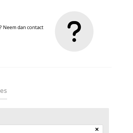
en? Neem dan contact
ies
×