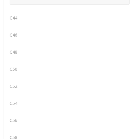
C44
C46
C48
C50
C52
C54
C56
C58