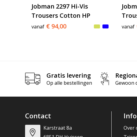
Jobman 2297 Hi-Vis
Jobma
Trousers Cotton HP
Trou
€ 94,00
vanaf
vanaf
Gratis levering
Region
Op alle bestellingen
Gewoon di
Contact
Inf
Karstraat 8a
Over 