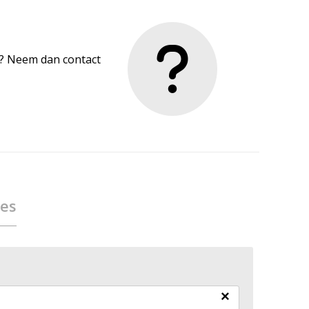
en? Neem dan contact
ies
×