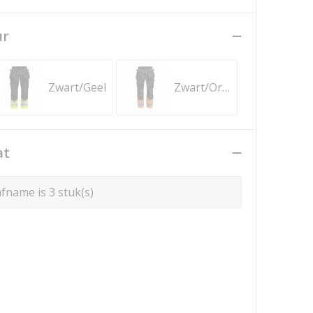
ur
Zwart/Geel
Zwart/Oranje
at
fname is 3 stuk(s)