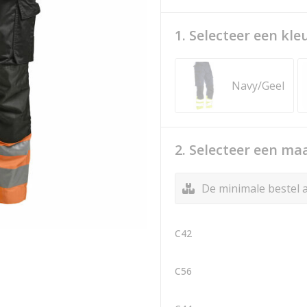
1. Selecteer een kle
Navy/Geel
2. Selecteer een ma
De minimale bestel a
C42
C56