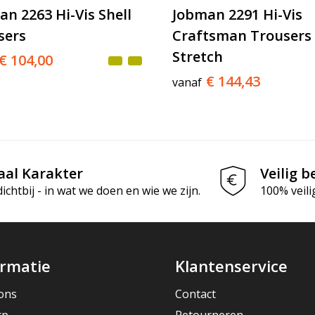
n 2263 Hi-Vis Shell
Jobman 2291 Hi-Vis
sers
Craftsman Trousers
Stretch
€ 104,00
€ 144,43
vanaf
aal Karakter
Veilig b
chtbij - in wat we doen en wie we zijn.
100% veili
ormatie
Klantenservice
ons
Contact