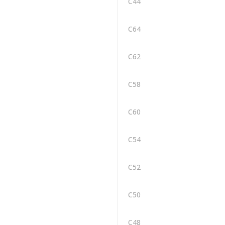
C44
C64
C62
C58
C60
C54
C52
C50
C48