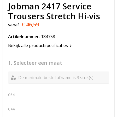
T-Shirts
Jobman 2417 Service
Trousers Stretch Hi-vis
Veiligheidsvesten en Veiligheidshesjes
€ 46,59
vanaf
Vesten
Artikelnummer:
184758
Werkkleding sets
Bekijk alle productspecificaties
Gehoorbescherming
1. Selecteer een maat
De minimale bestel afname is 3 stuk(s)
C64
C44