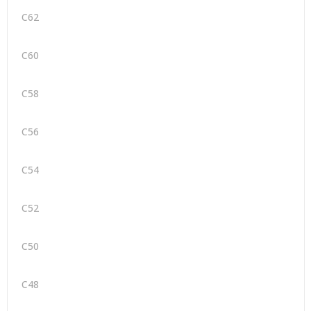
C62
C60
C58
C56
C54
C52
C50
C48