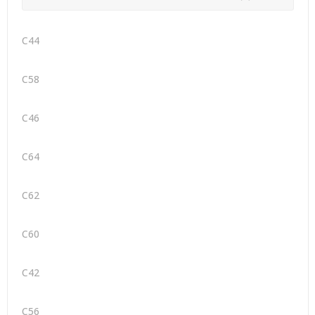
C44
C58
C46
C64
C62
C60
C42
C56