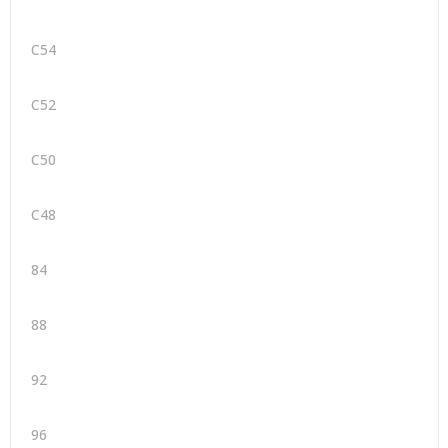
C54
C52
C50
C48
84
88
92
96