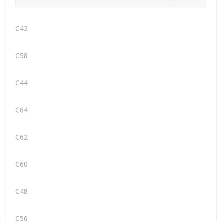
C42
C58
C44
C64
C62
C60
C48
C56