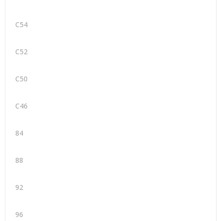
C54
C52
C50
C46
84
88
92
96