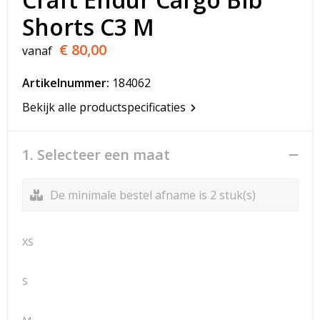
T-Shirts
Shorts C3 M
Veiligheidsvesten en Veiligheidshesjes
€ 80,00
vanaf
Vesten
Artikelnummer:
184062
Bekijk alle productspecificaties
Werkkleding sets
Gehoorbescherming
1. Selecteer een maat
De minimale bestel afname is 2 stuk(s)
XS
S