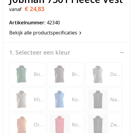
T-Shirts
€ 24,83
vanaf
Veiligheidsvesten en Veiligheidshesjes
Artikelnummer:
42340
Vesten
Bekijk alle productspecificaties
Werkkleding sets
1. Selecteer een kleur
Gehoorbescherming
Bosgroen
Bruin
Donkergrijs
Khaki
Kobalt
Navy
Oranje
Rood
Zwart