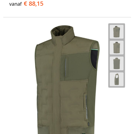
€ 88,15
vanaf